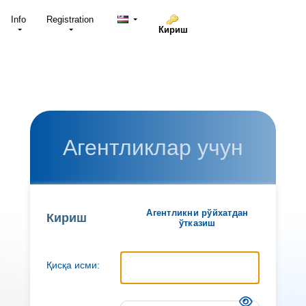
Info
Registration
Кириш
Агентликлар учун
Агентликни рўйхатдан
Кириш
ўтказиш
Қисқа исми: