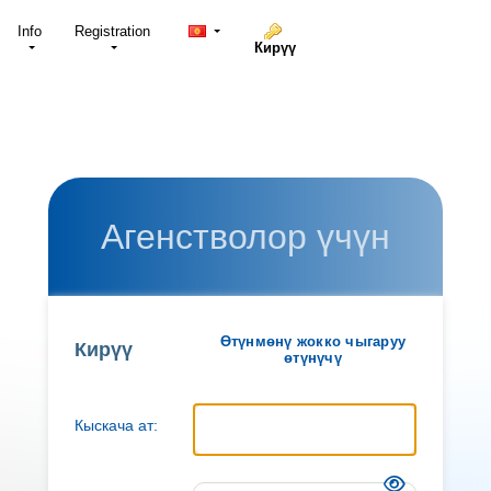
Info
Registration
Кирүү
Агенстволор үчүн
Өтүнмөнү жокко чыгаруу
Кирүү
өтүнүчү
Кыскача ат: