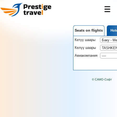
Seats on flights
Hote
Кетүү шаары
Келүү шаары
Авиакомпания
© САМО-Софт