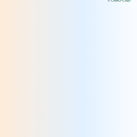
© САМО-Софт