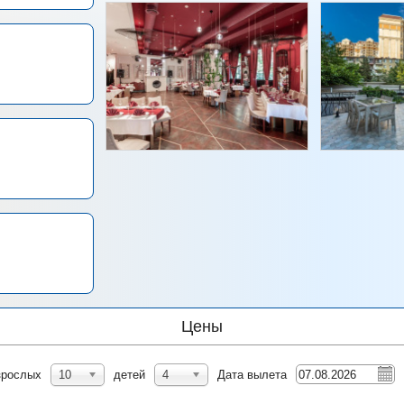
Цены
зрослых
10
детей
4
Дата вылета