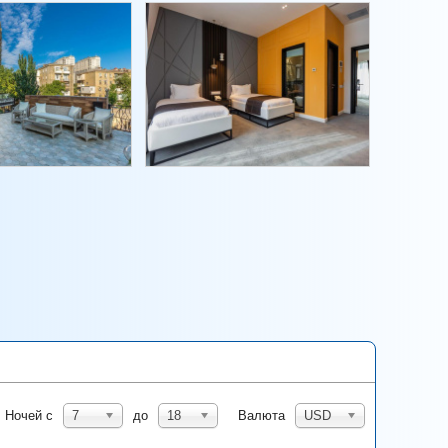
Ночей с
7
до
18
Валюта
USD