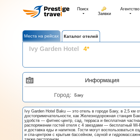
Поиск
Агентство
Заявки
Места на рейсах
Каталог отелей
Ivy Garden Hotel
4*
Информация
Город:
Баку
Ivy Garden Hotel Baku — это отель в городе Баку, в 2,5 км о
достопримечательности, как Железнодорожная станция Бак
удобств — фитнес-центр, сад, терраса и бесплатная частна
распоряжении гостей отеля с 4 звездами — бесплатный Wi-F
и доставка еды и напитков. Гости могут воспользоваться 
и спа-центром с крытым бассейном, сауной и гидромассажн
также рестораном.