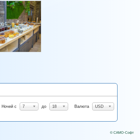
Ночей с
7
до
18
Валюта
USD
© САМО-Софт