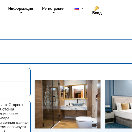
Информация
Регистрация
Вход
ы от Старого
я стойка
диционером
омере
ственная ванная
теля сервируют
. В