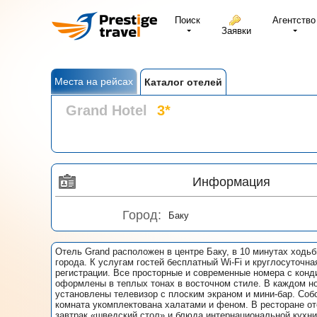
Поиск
Агентство
Заявки
Места на рейсах
Каталог отелей
Grand Hotel
3*
Информация
Город:
Баку
Отель Grand расположен в центре Баку, в 10 минутах ходьб
города. К услугам гостей бесплатный Wi-Fi и круглосуточна
регистрации. Все просторные и современные номера с кон
оформлены в теплых тонах в восточном стиле. В каждом н
установлены телевизор с плоским экраном и мини-бар. Соб
комната укомплектована халатами и феном. В ресторане о
завтрак «шведский стол» и блюда интернациональной кухни