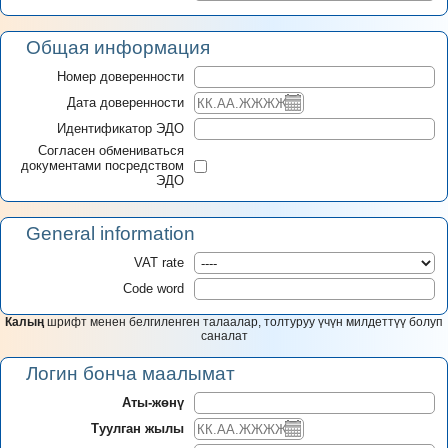
Общая информация
Номер доверенности
Дата доверенности
Идентификатор ЭДО
Согласен обмениваться
документами посредством
ЭДО
General information
VAT rate
Code word
Калың
шрифт менен белгиленген талаалар, толтуруу үчүн милдеттүү болуп
саналат
Логин бонча маалымат
Аты-жөнү
Туулган жылы