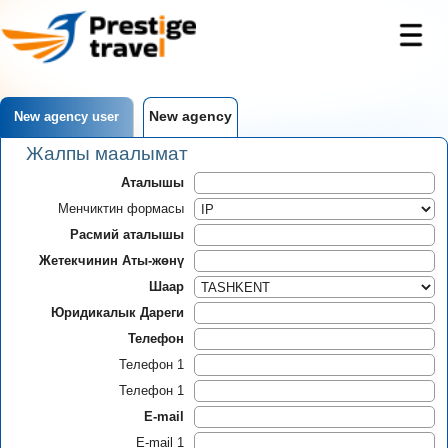
New agency
New agency user
Жалпы маалымат
Аталышы
Менчиктин формасы
Расмий аталышы
Жетекчинин Аты-жөнү
Шаар
Юридикалык Дареги
Телефон
Телефон 1
Телефон 1
E-mail
E-mail 1