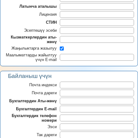
Латынча аталышы
Лицензия
СТИН
Эсептешүү эсеби
Кызматкерлердин аты-
жөнү
Жаңылыктарга жазылуу
Маалыматтарды жайылтуу
үчүн E-mail
Байланыш үчүн
Почта индекси
Почта дареги
Бухгалтердин Аты-жөнү
Бухгалтердин E-mail
Бухгалтердик телефон
номери
Ээси
Так дареги