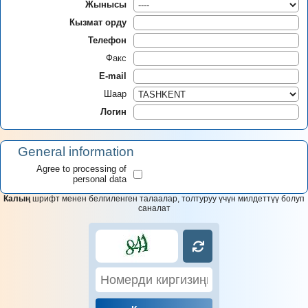
Жынысы
Кызмат орду
Телефон
Факс
E-mail
Шаар
Логин
General information
Agree to processing of
personal data
Калың
шрифт менен белгиленген талаалар, толтуруу үчүн милдеттүү болуп
саналат