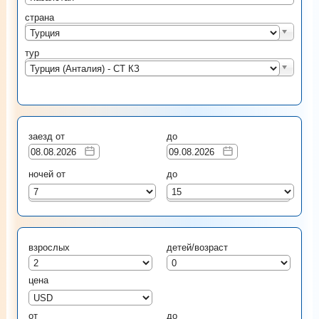
страна
Турция
тур
Турция (Анталия) - CT КЗ
заезд от
до
ночей от
до
7
15
взрослых
детей/возраст
цена
от
до