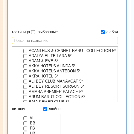
гостиница
выбранные
любая
ACANTHUS & CENNET BARUT COLLECTION 5*
ADALYA ELITE LARA 5*
ADAM & EVE 5*
AKKA HOTELS ALINDA 5*
AKKA HOTELS ANTEDON 5*
AKRA HOTEL 5*
ALI BEY CLUB MANAVGAT 5*
ALI BEY RESORT SORGUN 5*
AMARA PREMIER PALACE 5*
ARUM BARUT COLLECTION 5*
BAIA KEMER CLUB 5*
BARUT HEMERA 5*
питание
любое
BELLIS DELUXE BELEK 5*
CALISTA LUXURY RESORT 5*
AI
CLUB HOTEL SERA DELUXE 5*
BB
CLUB MARCO POLO 5*
FB
CLUB MEGA SARAY 5*
HB