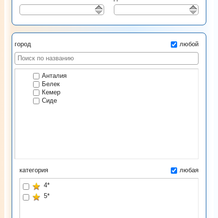
город
любой
Анталия
Белек
Кемер
Сиде
категория
любая
4*
5*