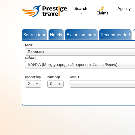
Search
Agency
Claims
Search tour
Hotels
Excursion tours
Recommended
Көлік
Барлығы
қайдан
SANYA (Международный аэропорт Санья Феник)
ересектер
балалар
класы
2
0
----