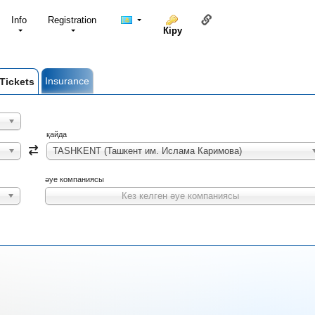
Осы бетке сілтеме
Info
Registration
Кіру
Insurance
Tickets
қайда
TASHKENT (Ташкент им. Ислама Каримова)
әуе компаниясы
Кез келген әуе компаниясы