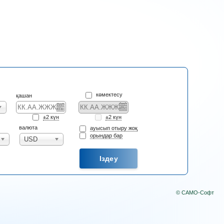
көмектесу
қашан
±2 күн
±2 күн
валюта
ауысып отыру жоқ
орындар бар
USD
© САМО-Софт