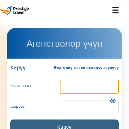
Агенстволор үчүн
Кирүү
Өтүнмөнү жокко чыгаруу өтүнүчү
Кыскача ат:
Сырсөз:
Кирүү