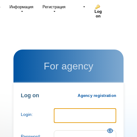
о
Информация
Регистрация
Log
on
For agency
Log on
Agency registration
Login:
Password: