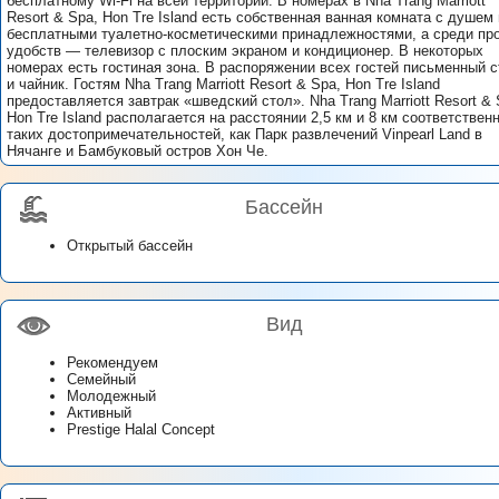
бесплатному Wi-Fi на всей территории. В номерах в Nha Trang Marriott
Resort & Spa, Hon Tre Island есть собственная ванная комната с душем 
бесплатными туалетно-косметическими принадлежностями, а среди пр
удобств — телевизор с плоским экраном и кондиционер. В некоторых
номерах есть гостиная зона. В распоряжении всех гостей письменный 
и чайник. Гостям Nha Trang Marriott Resort & Spa, Hon Tre Island
предоставляется завтрак «шведский стол». Nha Trang Marriott Resort & 
Hon Tre Island располагается на расстоянии 2,5 км и 8 км соответственн
таких достопримечательностей, как Парк развлечений Vinpearl Land в
Нячанге и Бамбуковый остров Хон Че.
Бассейн
Открытый бассейн
Вид
Рекомендуем
Семейный
Молодежный
Активный
Prestige Halal Concept