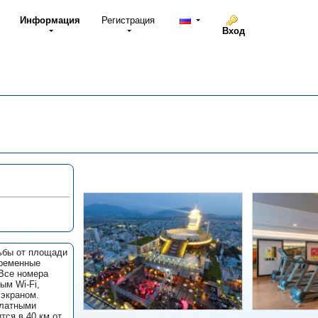
Информация
Регистрация
Вход
дьбы от площади
временные
 Все номера
ым Wi-Fi,
 экраном.
платными
ся в 40 км от