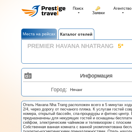
Поиск
Агентство
Заявки
Места на рейсах
Каталог отелей
PREMIER HAVANA NHATRANG
5*
Информация
Город:
Нячанг
Отель Havana Nha Trang расположен всего в 5 минутах хо
2/4, через дорогу от песчаного пляжа. К услугам гостей со
номера, открытый бассейн, спа-процедуры и фитнес-центр.
предназначены для некурящих гостей и оснащены бесплатн
сейфом, электрическим чайником и телевизором с плоским
Собственная ванная комната с ванной укомплектована бес
туалетно-косметическими принадлежностями. Отель находит