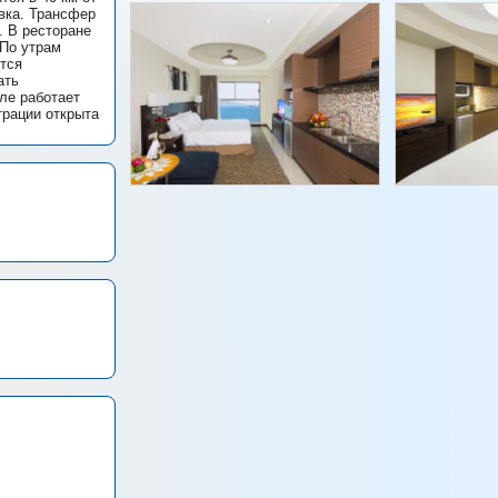
овка. Трансфер
. В ресторане
 По утрам
ится
ать
ле работает
трации открыта