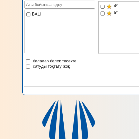
4*
5*
BALI
балалар бөлек төсекте
сатуды тоқтату жоқ