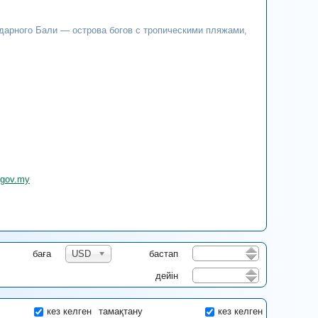
дарного Бали — острова богов с тропическими пляжами,
i.gov.my
баға
USD
бастап
дейін
кез келген
тамақтану
кез келген