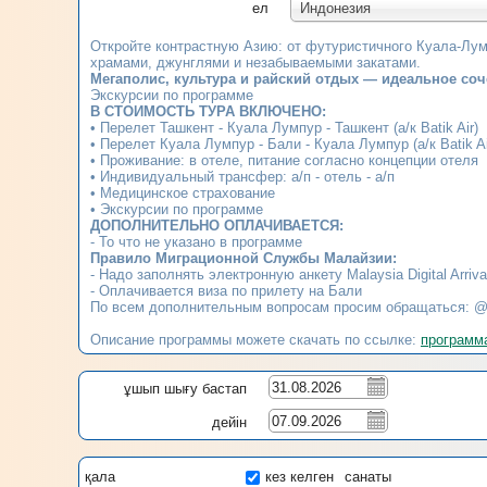
ел
Индонезия
Откройте контрастную Азию: от футуристичного Куала-Лум
храмами, джунглями и незабываемыми закатами.
Мегаполис, культура и райский отдых — идеальное соч
Экскурсии по программе
В СТОИМОСТЬ ТУРА ВКЛЮЧЕНО:
• Перелет Ташкент - Куала Лумпур - Ташкент (а/к Batik Air)
• Перелет Куала Лумпур - Бали - Куала Лумпур (а/к Batik Ai
• Проживание: в отеле, питание согласно концепции отеля
• Индивидуальный трансфер: а/п - отель - а/п
• Медицинское страхование
• Экскурсии по программе
ДОПОЛНИТЕЛЬНО ОПЛАЧИВАЕТСЯ:
- То что не указано в программе
Правило Миграционной Службы Малайзии:
- Надо заполнять электронную анкету Malaysia Digital Arriv
- Оплачивается виза по прилету на Бали
По всем дополнительным вопросам просим обращаться: @
Описание программы можете скачать по ссылке:
программ
ұшып шығу бастап
дейін
қала
кез келген
санаты