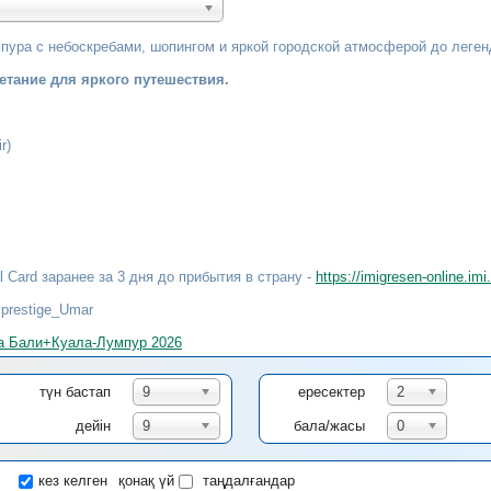
пура с небоскребами, шопингом и яркой городской атмосферой до леген
етание для яркого путешествия.
r)
al Card заранее за 3 дня до прибытия в страну -
https://imigresen-online.im
prestige_Umar
а Бали+Куала-Лумпур 2026
түн бастап
9
ересектер
2
дейін
9
бала/жасы
0
кез келген
қонақ үй
таңдалғандар