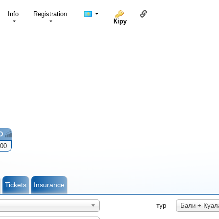
Осы бетке сілтеме
Info
Registration
Кіру
D
00
Tickets
Insurance
тур