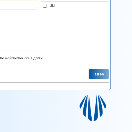
BB
ры жайлылық орындары
Іздеу