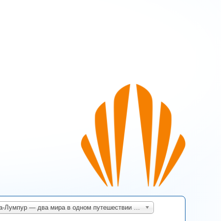
Бали + Куала-Лумпур — два мира в одном путешествии (а/к Batik Air)