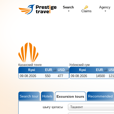
Search
Agency
Claims
Казахский тенге
Узбекcкий сум
Күні
EUR
USD
Күні
EUR
US
09.08.2026
550
477
09.08.2026
14500
121
Search tour
Hotels
Recommended
Excursion tours
шығу қаласы
Ташкент