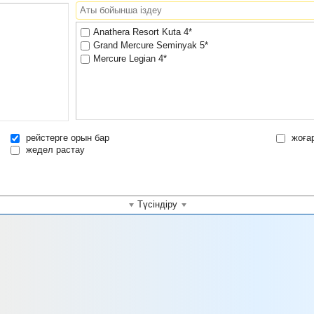
Anathera Resort Kuta 4*
Grand Mercure Seminyak 5*
Mercure Legian 4*
рейстерге орын бар
жоға
жедел растау
Түсіндіру