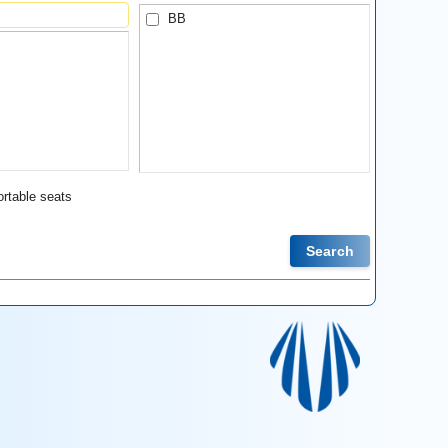
BB
rtable seats
Search