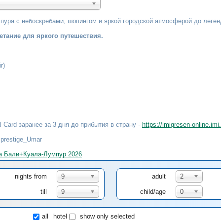
пура с небоскребами, шопингом и яркой городской атмосферой до леген
етание для яркого путешествия.
r)
al Card заранее за 3 дня до прибытия в страну -
https://imigresen-online.im
prestige_Umar
а Бали+Куала-Лумпур 2026
nights from
9
adult
2
till
9
child/age
0
all
hotel
show only selected