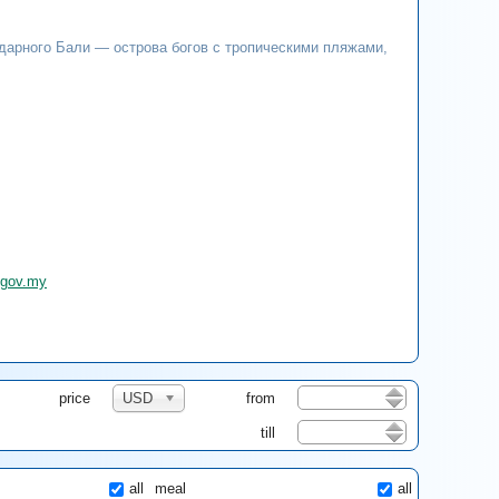
дарного Бали — острова богов с тропическими пляжами,
i.gov.my
price
USD
from
till
all
meal
all