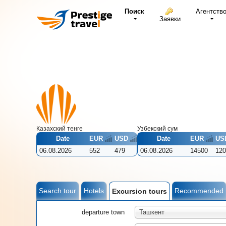
Поиск
Агентств
Заявки
Казахский тенге
Узбекcкий сум
Date
EUR
USD
Date
EUR
US
06.08.2026
552
479
06.08.2026
14500
120
Search tour
Hotels
Recommended
Excursion tours
departure town
Ташкент