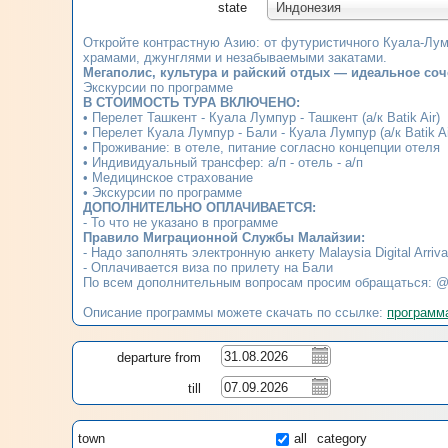
state
Индонезия
Откройте контрастную Азию: от футуристичного Куала-Лум
храмами, джунглями и незабываемыми закатами.
Мегаполис, культура и райский отдых — идеальное соч
Экскурсии по программе
В СТОИМОСТЬ ТУРА ВКЛЮЧЕНО:
• Перелет Ташкент - Куала Лумпур - Ташкент (а/к Batik Air)
• Перелет Куала Лумпур - Бали - Куала Лумпур (а/к Batik Ai
• Проживание: в отеле, питание согласно концепции отеля
• Индивидуальный трансфер: а/п - отель - а/п
• Медицинское страхование
• Экскурсии по программе
ДОПОЛНИТЕЛЬНО ОПЛАЧИВАЕТСЯ:
- То что не указано в программе
Правило Миграционной Службы Малайзии:
- Надо заполнять электронную анкету Malaysia Digital Arriv
- Оплачивается виза по прилету на Бали
По всем дополнительным вопросам просим обращаться: @
Описание программы можете скачать по ссылке:
программ
departure from
till
town
all
category