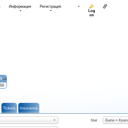
Link to thi
о
Информация
Регистрация
Log
on
D
50
Tickets
Insurance
tour