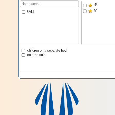
4*
5*
BALI
children on a separate bed
no stop-sale