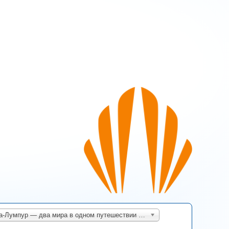
s page
Бали + Куала-Лумпур — два мира в одном путешествии (а/к Batik Air)