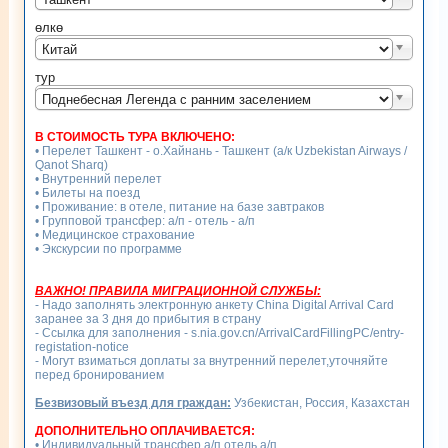
өлкө
Китай
тур
Поднебесная Легенда с ранним заселением
В СТОИМОСТЬ ТУРА ВКЛЮЧЕНО:
• Перелет Ташкент - о.Хайнань - Ташкент (а/к Uzbekistan Airways /
Qanot Sharq)
• Внутренний перелет
• Билеты на поезд
• Проживание: в отеле, питание на базе завтраков
• Групповой трансфер: а/п - отель - а/п
• Медицинское страхование
• Экскурсии по программе
ВАЖНО! ПРАВИЛА МИГРАЦИОННОЙ СЛУЖБЫ:
- Надо заполнять электронную анкету China Digital Arrival Card
заранее за 3 дня до прибытия в страну
- Ссылка для заполнения - s.nia.gov.cn/ArrivalCardFillingPC/entry-
registation-notice
- Могут взиматься доплаты за внутренний перелет,уточняйте
перед бронированием
Безвизовый въезд для граждан:
Узбекистан, Россия, Казахстан
ДОПОЛНИТЕЛЬНО ОПЛАЧИВАЕТСЯ:
• Индивидуальный трансфер а/п отель а/п