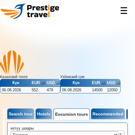
Казахский тенге
Узбекcкий сум
Күн
EUR
USD
Күн
EUR
USD
06.08.2026
552
479
06.08.2026
14500
12050
Search tour
Hotels
Recommended
Tic
Excursion tours
кетүү шаары
Ташкент