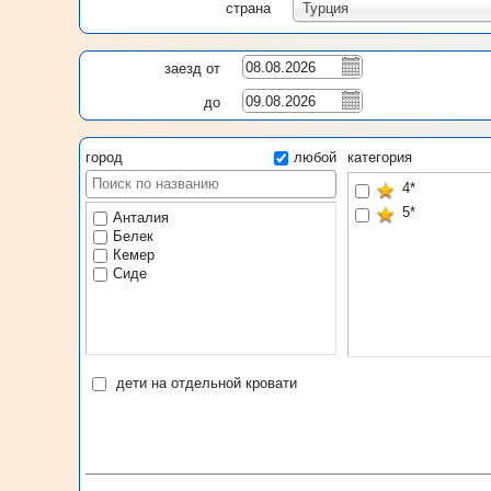
страна
Турция
заезд от
до
город
любой
категория
4*
5*
Анталия
Белек
Кемер
Сиде
дети на отдельной кровати