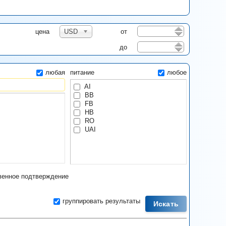
цена
USD
от
до
любая
питание
любое
AI
BB
FB
HB
RO
UAI
енное подтверждение
группировать результаты
Искать