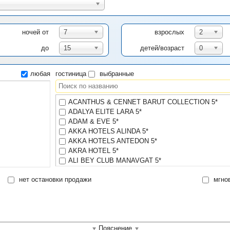
ночей от
7
взрослых
2
до
15
детей/возраст
0
любая
гостиница
выбранные
ACANTHUS & CENNET BARUT COLLECTION 5*
ADALYA ELITE LARA 5*
ADAM & EVE 5*
AKKA HOTELS ALINDA 5*
AKKA HOTELS ANTEDON 5*
AKRA HOTEL 5*
ALI BEY CLUB MANAVGAT 5*
ALI BEY RESORT SORGUN 5*
нет остановки продажи
мгнов
AMARA PREMIER PALACE 5*
ARUM BARUT COLLECTION 5*
BAIA KEMER CLUB 5*
BARUT HEMERA 5*
BELLIS DELUXE BELEK 5*
Пояснение
CALISTA LUXURY RESORT 5*