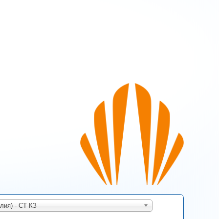
а эту страницу
лия) - CT КЗ