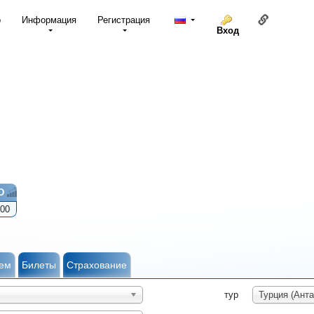
Ссылка н
о
Информация
Регистрация
Вход
D
00
ем
Билеты
Страхование
тур
Турция (Анта