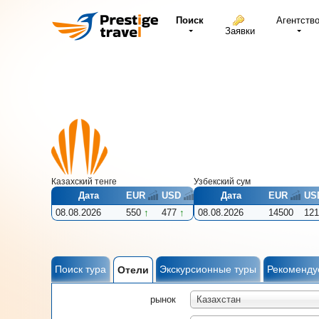
Поиск
Агентств
Заявки
Казахский тенге
Узбекcкий сум
Дата
EUR
USD
Дата
EUR
US
08.08.2026
550
477
08.08.2026
14500
121
Поиск тура
Экскурсионные туры
Рекоменду
Отели
рынок
Казахстан