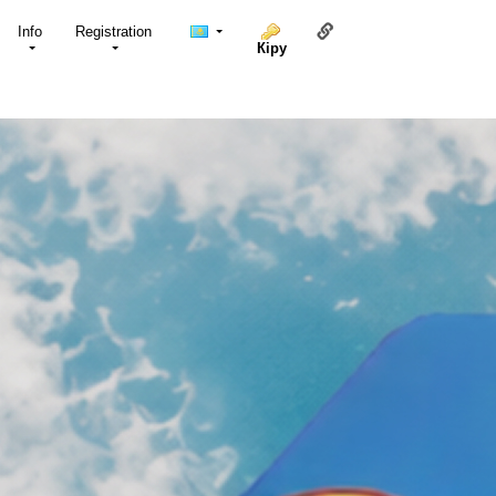
Осы бетке сілтеме
Info
Registration
Кіру