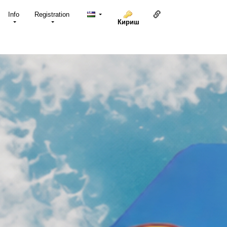
Ушбу саҳифага ҳав
Info
Registration
Кириш