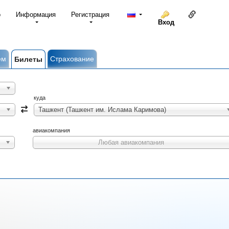
Ссылка н
о
Информация
Регистрация
Вход
ем
Страхование
Билеты
куда
Ташкент (Ташкент им. Ислама Каримова)
авиакомпания
Любая авиакомпания