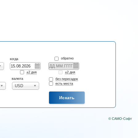
а эту страницу
обратно
когда
±2 дня
±2 дня
валюта
без пересадок
есть места
USD
© САМО-Софт