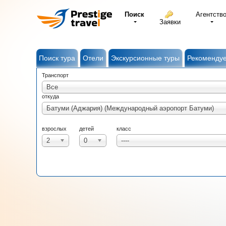
Поиск
Агентств
Заявки
Поиск тура
Отели
Экскурсионные туры
Рекоменду
Транспорт
Все
откуда
Батуми (Аджария) (Международный аэропорт Батуми)
взрослых
детей
класс
2
0
----