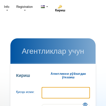
Info
Registration
Кириш
Агентликлар учун
Агентликни рўйхатдан
Кириш
ўтказиш
Қисқа исми: