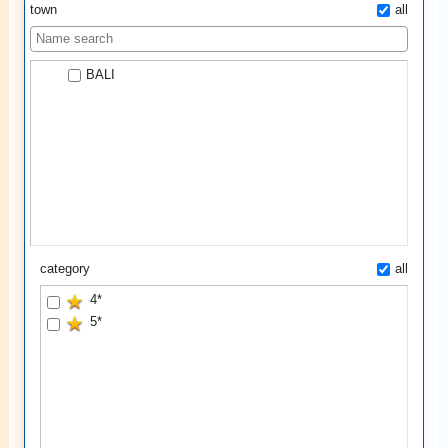
town
all
BALI
category
all
4*
5*