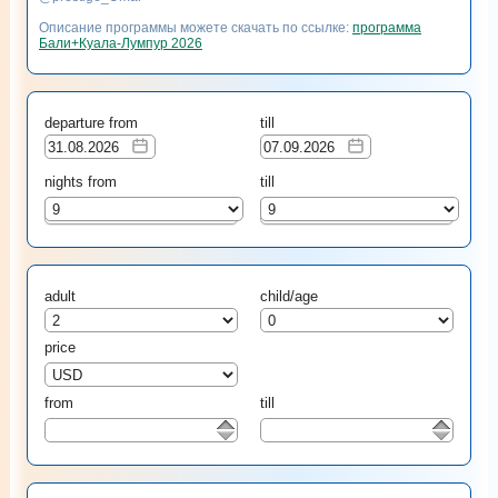
Описание программы можете скачать по ссылке:
программа
Бали+Куала-Лумпур 2026
departure from
till
nights from
till
9
9
adult
child/age
price
from
till