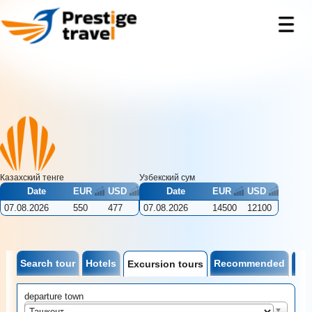
Казахский тенге
Узбекcкий сум
Date
EUR
USD
Date
EUR
USD
07.08.2026
550
477
07.08.2026
14500
12100
Search tour
Hotels
Recommended
Tic
Excursion tours
departure town
Ташкент