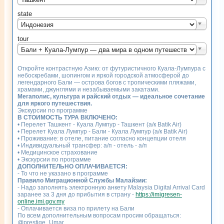
state
Индонезия
tour
Бали + Куала-Лумпур — два мира в одном путешествии (а/к Batik Air)
Откройте контрастную Азию: от футуристичного Куала-Лумпура с
небоскребами, шопингом и яркой городской атмосферой до
легендарного Бали — острова богов с тропическими пляжами,
храмами, джунглями и незабываемыми закатами.
Мегаполис, культура и райский отдых — идеальное сочетание
для яркого путешествия.
Экскурсии по программе
В СТОИМОСТЬ ТУРА ВКЛЮЧЕНО:
• Перелет Ташкент - Куала Лумпур - Ташкент (а/к Batik Air)
• Перелет Куала Лумпур - Бали - Куала Лумпур (а/к Batik Air)
• Проживание: в отеле, питание согласно концепции отеля
• Индивидуальный трансфер: а/п - отель - а/п
• Медицинское страхование
• Экскурсии по программе
ДОПОЛНИТЕЛЬНО ОПЛАЧИВАЕТСЯ:
- То что не указано в программе
Правило Миграционной Службы Малайзии:
- Надо заполнять электронную анкету Malaysia Digital Arrival Card
заранее за 3 дня до прибытия в страну -
https://imigresen-
online.imi.gov.my
- Оплачивается виза по прилету на Бали
По всем дополнительным вопросам просим обращаться:
@prestige_Umar