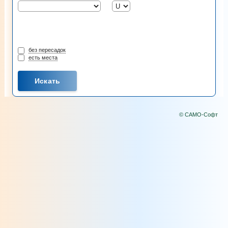
без пересадок
есть места
© САМО-Софт