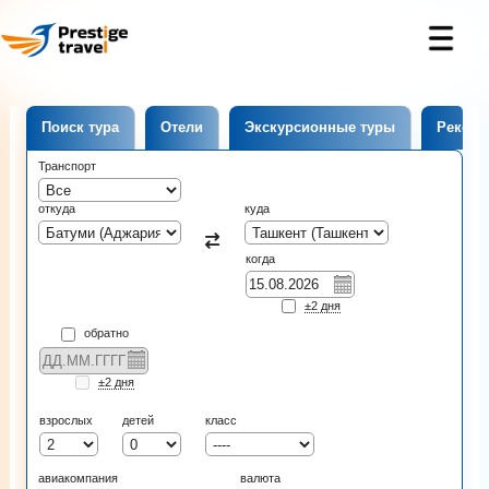
Поиск тура
Отели
Экскурсионные туры
Рекоме
Транспорт
откуда
куда
когда
±2 дня
обратно
±2 дня
взрослых
детей
класс
авиакомпания
валюта