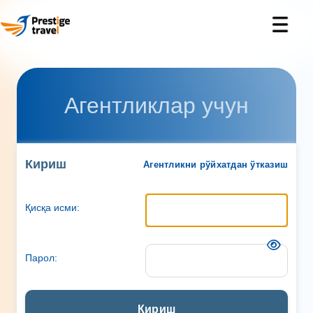
Агентликлар учун
Кириш
Агентликни рўйхатдан ўтказиш
Қисқа исми:
Парол:
Кириш