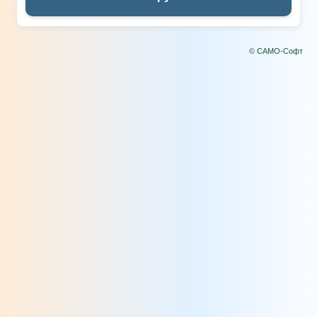
© САМО-Софт