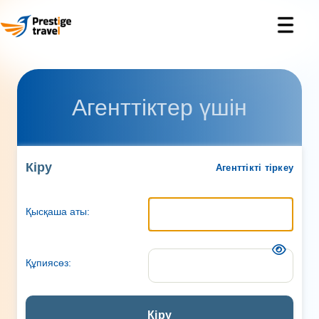
Агенттіктер үшін
Кіру
Агенттікті тіркеу
Қысқаша аты:
Құпиясөз:
Кіру